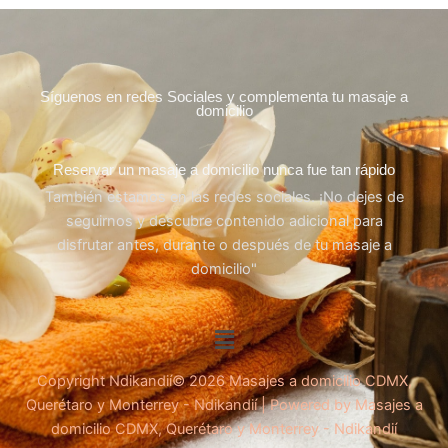
Síguenos en redes Sociales y complementa tu masaje a
domicilio
Reservar un masaje a domicilio nunca fue tan rápido
También estamos en las redes sociales. ¡No dejes de
seguirnos y descubre contenido adicional para
disfrutar antes, durante o después de tu masaje a
domicilio"
Menú
Copyright Ndikandií© 2026 Masajes a domicilio CDMX,
Querétaro y Monterrey - Ndikandií | Powered by Masajes a
domicilio CDMX, Querétaro y Monterrey - Ndikandií