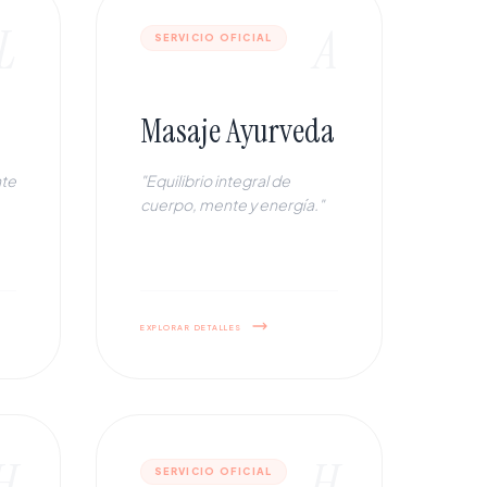
L
A
SERVICIO OFICIAL
Masaje Ayurveda
nte
"Equilibrio integral de
cuerpo, mente y energía."
explorar detalles
H
H
SERVICIO OFICIAL