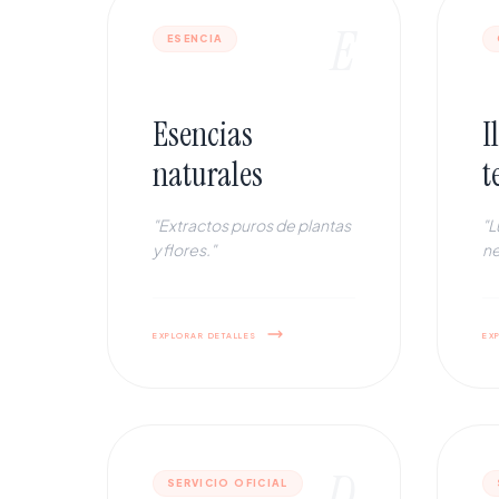
E
ESENCIA
Esencias
I
naturales
t
"Extractos puros de plantas
"L
y flores."
ne
explorar detalles
ex
D
SERVICIO OFICIAL