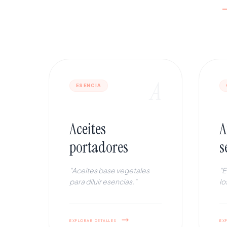
A
ESENCIA
Aceites
A
portadores
s
"Aceites base vegetales
"E
para diluir esencias."
lo
explorar detalles
ex