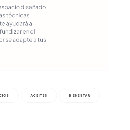
 espacio diseñado
ras técnicas
 te ayudará a
undizar en el
or se adapte a tus
CIOS
ACEITES
BIENESTAR