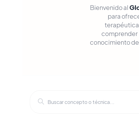
Bienvenido al
Glo
para ofrece
terapéuticas
comprender l
conocimiento de n