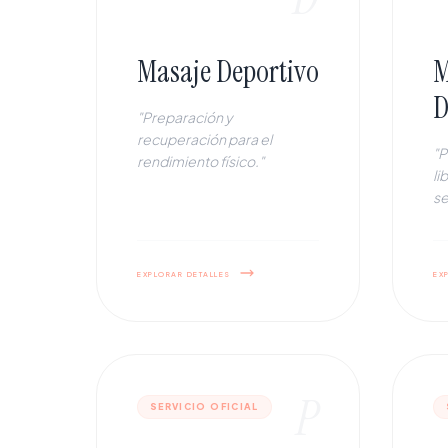
Masaje Deportivo
M
D
"Preparación y
recuperación para el
"P
rendimiento físico."
li
se
explorar detalles
ex
P
SERVICIO OFICIAL