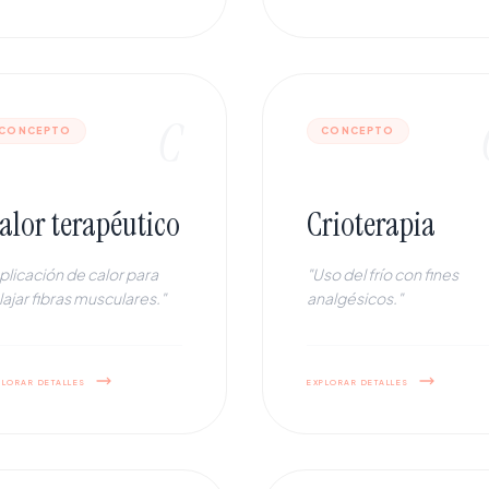
C
CONCEPTO
CONCEPTO
alor terapéutico
Crioterapia
plicación de calor para
"Uso del frío con fines
lajar fibras musculares."
analgésicos."
plorar detalles
explorar detalles