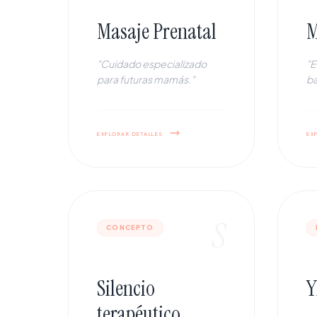
Masaje Prenatal
M
"Cuidado especializado
"E
para futuras mamás."
ba
explorar detalles
ex
S
CONCEPTO
Silencio
Y
terapéutico