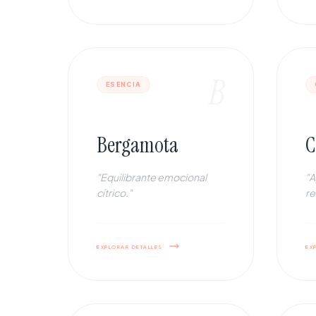
B
ESENCIA
Bergamota
C
"Equilibrante emocional
"A
cítrico."
re
explorar detalles
ex