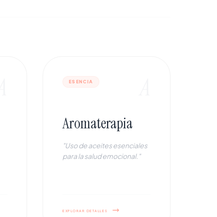
A
A
ESENCIA
Aromaterapia
"Uso de aceites esenciales
para la salud emocional."
explorar detalles