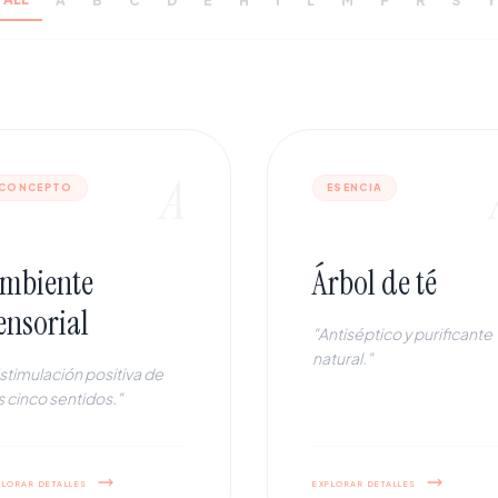
A
B
C
D
E
H
I
L
M
P
R
S
Y
A
CONCEPTO
ESENCIA
mbiente
Árbol de té
ensorial
"Antiséptico y purificante
natural."
stimulación positiva de
s cinco sentidos."
plorar detalles
explorar detalles