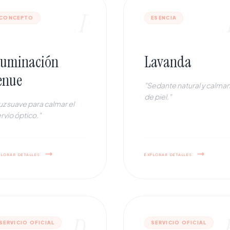
I
CONCEPTO
ESENCIA
luminación
Lavanda
enue
"Sedante natural y calma
de piel."
uz suave para calmar el
rvio óptico."
plorar detalles
explorar detalles
D
SERVICIO OFICIAL
SERVICIO OFICIAL