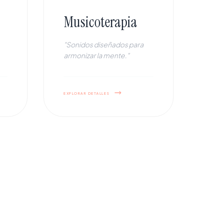
Musicoterapia
"Sonidos diseñados para
armonizar la mente."
explorar detalles