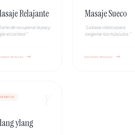
asaje Relajante
Masaje Sueco
l arte de recuperar la paz y
"La base clásica para
jar el cortisol."
oxigenar los músculos."
plorar detalles
explorar detalles
Y
ESENCIA
lang ylang