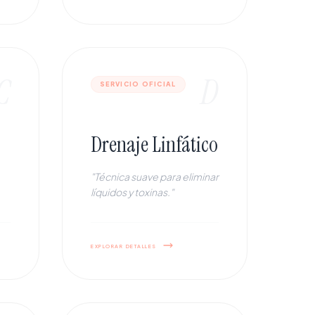
C
D
SERVICIO OFICIAL
Drenaje Linfático
"Técnica suave para eliminar
líquidos y toxinas."
explorar detalles