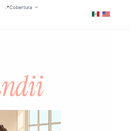
📍Cobertura
ndii