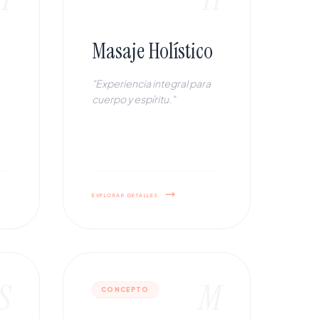
Masaje Holístico
"Experiencia integral para
cuerpo y espíritu."
explorar detalles
S
M
CONCEPTO