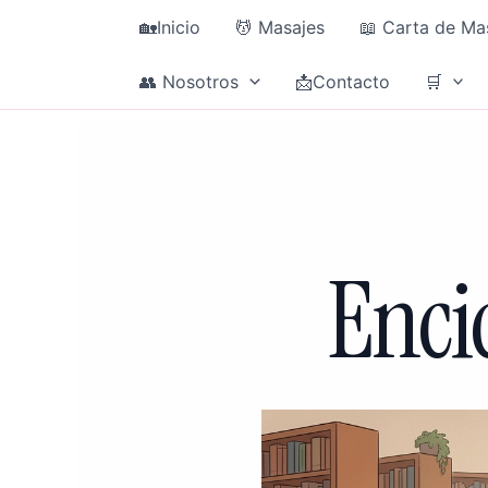
Ir
🏡Inicio
💆 Masajes
📖 Carta de Ma
al
contenido
👥 Nosotros
📩Contacto
🛒
Enci