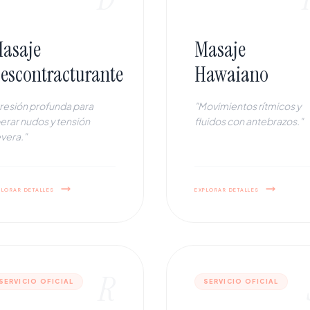
asaje
Masaje
escontracturante
Hawaiano
resión profunda para
"Movimientos rítmicos y
berar nudos y tensión
fluidos con antebrazos."
vera."
plorar detalles
explorar detalles
R
SERVICIO OFICIAL
SERVICIO OFICIAL