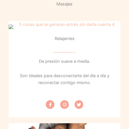
Masajes
Relajantes
De presión suave a media.
Son Ideales para desconectarte del día a día y
reconectar contigo mismo.
F
I
T
a
n
w
c
s
i
e
t
t
b
a
t
o
g
e
o
r
r