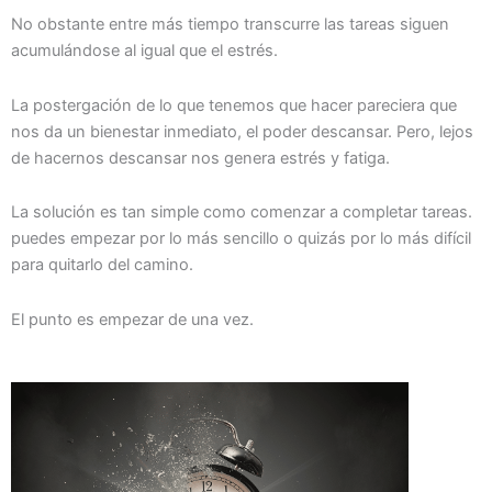
No obstante entre más tiempo transcurre las tareas siguen
acumulándose al igual que el estrés.
La postergación de lo que tenemos que hacer pareciera que
nos da un bienestar inmediato, el poder descansar. Pero, lejos
de hacernos descansar nos genera estrés y fatiga.
La solución es tan simple como comenzar a completar tareas.
puedes empezar por lo más sencillo o quizás por lo más difícil
para quitarlo del camino.
El punto es empezar de una vez.