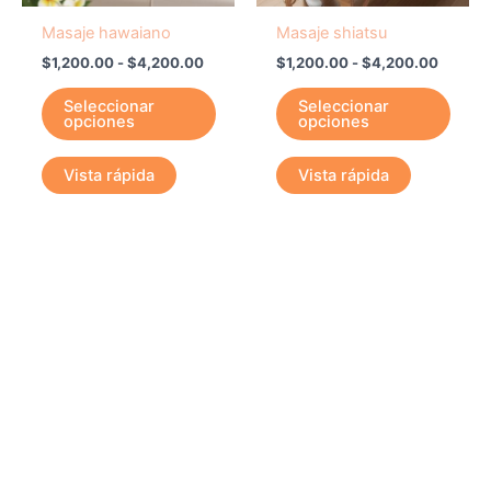
pueden
pued
Masaje hawaiano
Masaje shiatsu
elegir
elegir
$
1,200.00
-
$
4,200.00
$
1,200.00
-
$
4,200.00
en
en
la
la
Seleccionar
Seleccionar
opciones
opciones
página
págin
de
de
producto
prod
Vista rápida
Vista rápida