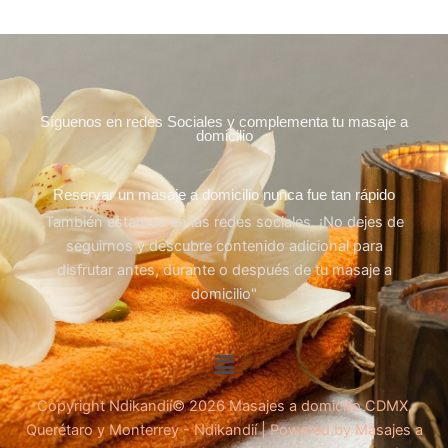
Síguenos en redes Sociales y complementa tu masaje a
domicilio
Reservar un masaje a domicilio nunca fue tan rápido
También estamos en las redes sociales. ¡No dejes de
seguirnos y descubre contenido adicional para
disfrutar antes, durante o después de tu masaje a
domicilio"
Menú
Copyright Ndikandií© 2026 Masajes a domicilio CDMX,
Querétaro y Monterrey - Ndikandií | Powered by Masajes a