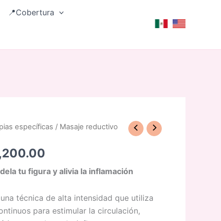
📍Cobertura
pias específicas
/ Masaje reductivo
Rango
de
,200.00
precios:
la tu figura y alivia la inflamación
desde
una técnica de alta intensidad que utiliza
$1,200.00
ntinuos para estimular la circulación,