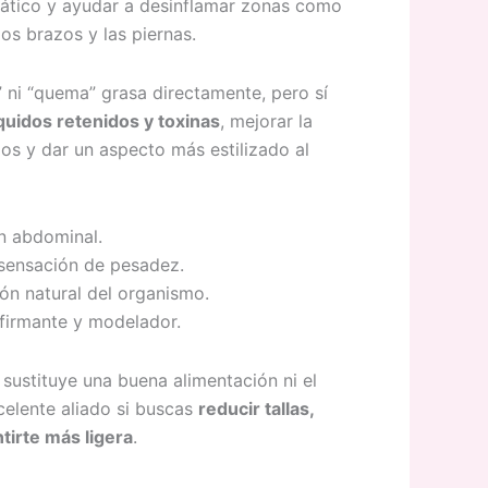
nfático y ayudar a desinflamar zonas como
hasta
los brazos y las piernas.
$4,200.00
 ni “quema” grasa directamente, pero sí
íquidos retenidos y toxinas
, mejorar la
dos y dar un aspecto más estilizado al
ón abdominal.
 sensación de pesadez.
ón natural del organismo.
afirmante y modelador.
sustituye una buena alimentación ni el
xcelente aliado si buscas
reducir tallas,
ntirte más ligera
.