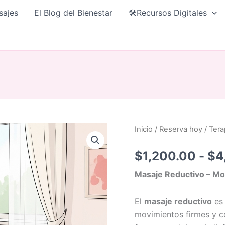
sajes
El Blog del Bienestar
🛠️Recursos Digitales
Masaje
Inicio
/
Reserva hoy
/
Tera
reductivo
cantidad
$
1,200.00
-
$
4
Masaje Reductivo – Mode
El
masaje reductivo
es 
movimientos firmes y co