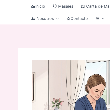
Ir
🏡Inicio
💆 Masajes
📖 Carta de Ma
al
contenido
👥 Nosotros
📩Contacto
🛒