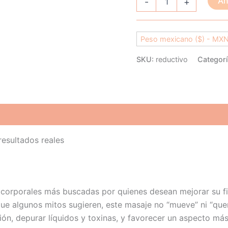
Añ
-
+
Peso mexicano ($) - MX
SKU:
reductivo
Categor
oraciones (2)
resultados reales
 corporales más buscadas por quienes desean mejorar su fig
que algunos mitos sugieren, este masaje no “mueve” ni “que
ión, depurar líquidos y toxinas, y favorecer un aspecto más