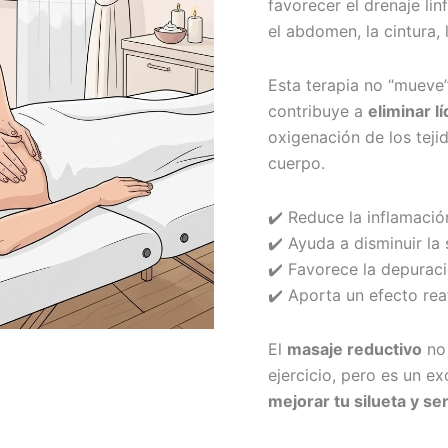
favorecer el drenaje li
el abdomen, la cintura, 
Esta terapia no “mueve”
contribuye a
eliminar l
oxigenación de los teji
cuerpo.
✔️ Reduce la inflamaci
✔️ Ayuda a disminuir la
✔️ Favorece la depuraci
✔️ Aporta un efecto re
El
masaje reductivo
no 
ejercicio, pero es un e
mejorar tu silueta y se